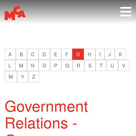
RU
A
B
C
D
E
F
G
H
I
J
K
L
M
N
O
P
Q
R
S
T
U
V
W
Y
Z
Government
Relations -