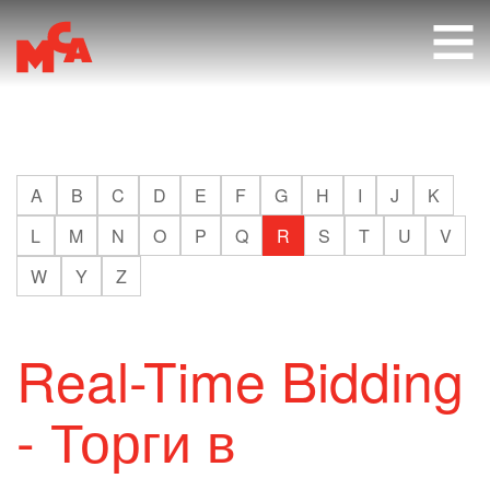
RU
A
B
C
D
E
F
G
H
I
J
K
L
M
N
O
P
Q
R
S
T
U
V
W
Y
Z
Real-Time Bidding
- Торги в